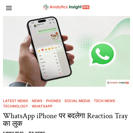
LATEST NEWS
·
NEWS
·
PHONES
·
SOCIAL MEDIA
·
TECH NEWS
·
TECHNOLOGY
·
WHATSAPP
WhatsApp iPhone पर बदलेगा Reaction Tray
का लुक
5 MINS READ
158 VIEWS