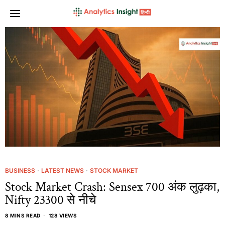
BUSINESS
·
LATEST NEWS
·
STOCK MARKET
Stock Market Crash: Sensex 700 अंक लुढ़का,
Nifty 23300 से नीचे
8 MINS READ
128 VIEWS