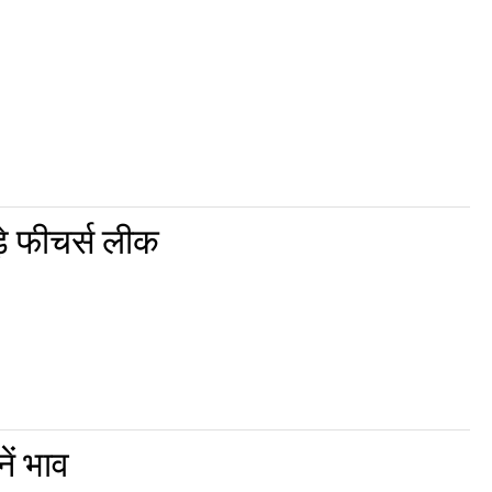
े फीचर्स लीक
ें भाव