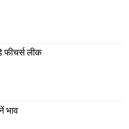
े फीचर्स लीक
ें भाव