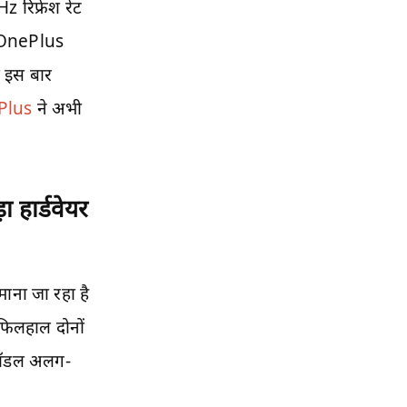
 रिफ्रेश रेट
। OnePlus
ी इस बार
Plus
ने अभी
हार्डवेयर
ाना जा रहा है
फिलहाल दोनों
ों मॉडल अलग-