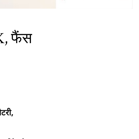
, फैंस
टरी,