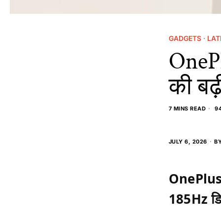
GADGETS
·
LAT
OnePl
की बढ़
7 MINS READ
94
JULY 6, 2026
B
OnePlus 
185Hz डिस