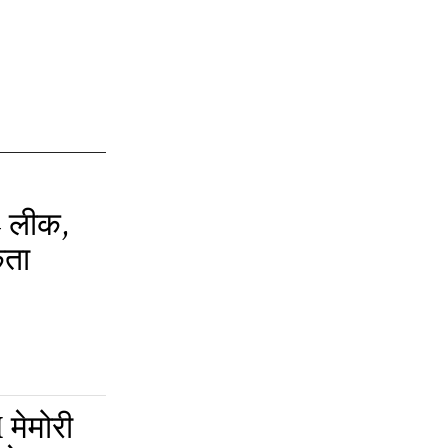
 लीक,
कता
 मेमोरी