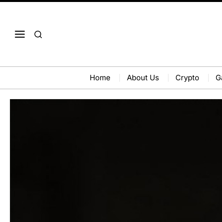
Home
About Us
Crypto
G