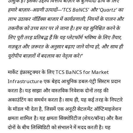
उत्सुक
हैं।
इसका
उद्देश्य
वित्तीय
बाज़ार
के
बुनियादी
ढांचे
के
लिए
हमारे
बाज़ार
–
अग्रणी
उत्पादों
—
‘TCS BaNCS’
और
‘
Quartz
‘
का
लाभ
उठाकर
नॉर्डिक्स
बाजार
में
कार्यप्रणाली
,
नियमों
के
पालन
और
तकनीक
को
उच्च
स्तर
पर
ले
जाना
है।
हम
यह
सुनिश्चित
करने
के
लिए
पूरी
तरह
प्रतिबद्ध
हैं
कि
यह
प्लेटफॉर्म
भविष्य
के
लिए
तैयार
,
मज़बूत
और
ज़रूरत
के
अनुसार
बढ़ाए
जाने
योग्य
हो
,
और
साथ
ही
यूरोपीय
बाज़ारों
में
बदलाव
का
नेतृत्व
करे।
“
मार्केट इंफ्रास्ट्रक्चर के लिए TCS BaNCS for Market
Infrastructure एक बेहद आधुनिक डबल-एंट्री सिस्टम प्रदान
करता है। यह साझा और वास्तविक निवेशक दोनों तरह की
अकाउंटिंग का समर्थन करता है। साथ ही, यह कई तरह के निपटारे
के मॉडल भी देता है, जिसमें एक अनूठी सेटलमेंट ऑप्टिमाइजेशन
क्षमता शामिल है। यह क्षमता सिक्योरिटीज (शेयर/बॉन्ड) और कैश
दोनों के बीच लिक्विडिटी को संभालने में मदद करती है। यह