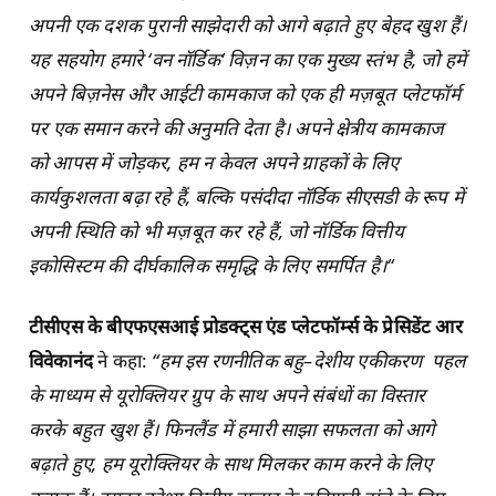
अपनी
एक
दशक
पुरानी
साझेदारी
को
आगे
बढ़ाते
हुए
बेहद
खुश
हैं।
यह
सहयोग
हमारे
‘
वन
नॉर्डिक
‘
विज़न
का
एक
मुख्य
स्तंभ
है
,
जो
हमें
अपने
बिज़नेस
और
आईटी
कामकाज
को
एक
ही
मज़बूत
प्लेटफॉर्म
पर
एक
समान
करने
की
अनुमति
देता
है।
अपने
क्षेत्रीय
कामकाज
को
आपस
में
जोड़कर
,
हम
न
केवल
अपने
ग्राहकों
के
लिए
कार्यकुशलता
बढ़ा
रहे
हैं
,
बल्कि
पसंदीदा
नॉर्डिक
सीएसडी
के
रूप
में
अपनी
स्थिति
को
भी
मज़बूत
कर
रहे
हैं
,
जो
नॉर्डिक
वित्तीय
इकोसिस्टम
की
दीर्घकालिक
समृद्धि
के
लिए
समर्पित
है।
“
टीसीएस
के
बीएफएसआई
प्रोडक्ट्स
एंड
प्लेटफॉर्म्स
के
प्रेसिडेंट
आर
विवेकानंद
ने कहा:
“
हम
इस
रणनीतिक
बहु
–
देशीय
एकीकरण
पहल
के
माध्यम
से
यूरोक्लियर
ग्रुप
के
साथ
अपने
संबंधों
का
विस्तार
करके
बहुत
खुश
हैं।
फिनलैंड
में
हमारी
साझा
सफलता
को
आगे
बढ़ाते
हुए
,
हम
यूरोक्लियर
के
साथ
मिलकर
काम
करने
के
लिए