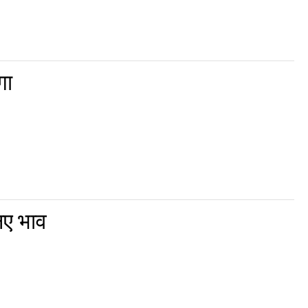
गा
नए भाव