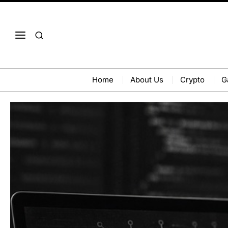
Home
About Us
Crypto
G