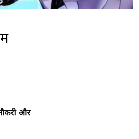
कम
की नौकरी और