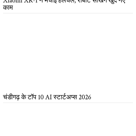
Xiaomi XR-1 ने मचाई हलचल, रोबोट सीखेंगे खुद नए
काम
चंडीगढ़ के टॉप 10 AI स्टार्टअप्स 2026