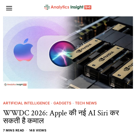
ARTIFICIAL INTELLIGENCE
·
GADGETS
·
TECH NEWS
WWDC 2026: Apple की नई AI Siri कर
सकती है कमाल
7 MINS READ
148 VIEWS