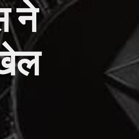
स ने
खेल