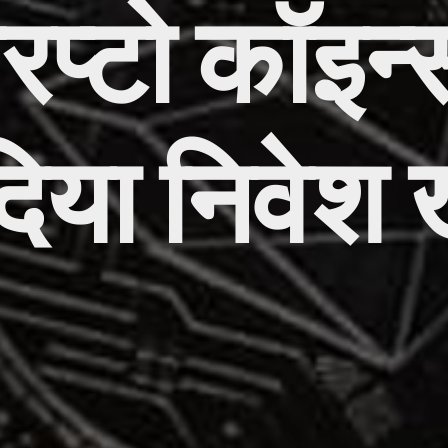
िप्टो कॉइन्
िया निवेश 