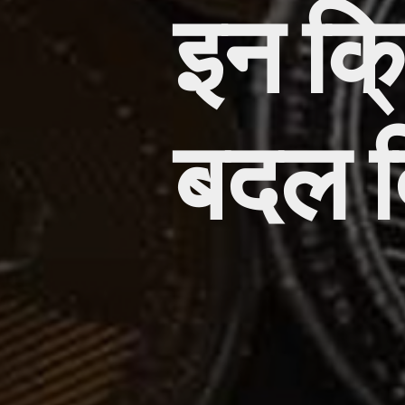
इन क्र
बदल द