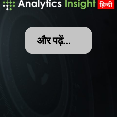
और पढ़ें…