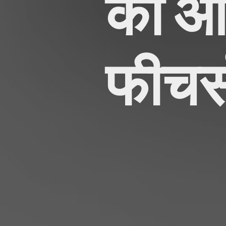
की आज
फीचर्