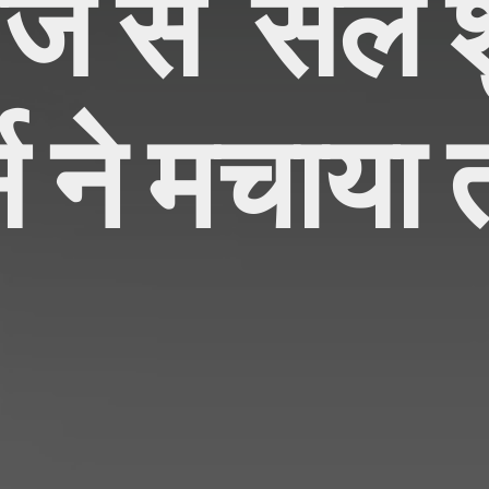
 से सेल श
स ने मचाय