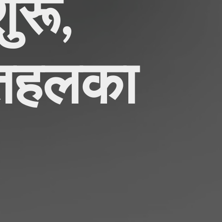
ुरू,
ा तहलका