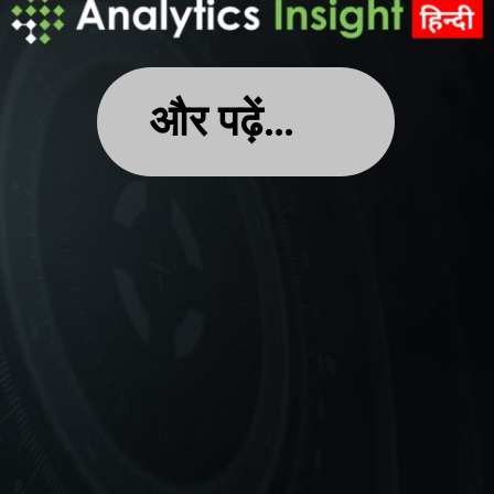
और पढ़ें…