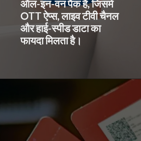
ैक है, जिसमें
 लाइव टीवी चैनल
ीड डाटा का
ता है।