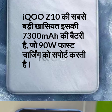
iQOO Z10 की सबसे
बड़ी खासियत इसकी
7300mAh की बैटरी
है, जो 90W फास्ट
चार्जिंग को सपोर्ट करती
है।