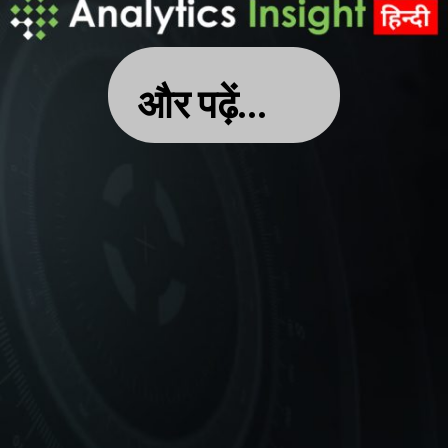
और पढ़ें…