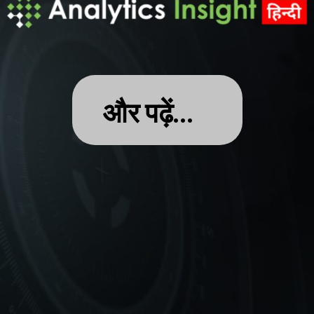
और पढ़ें…