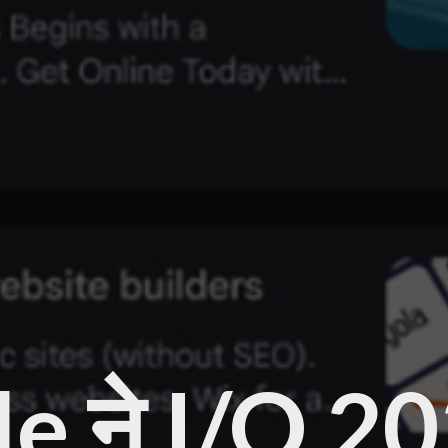
e ने I/O 2