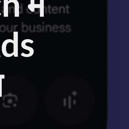
 में
Ads
न