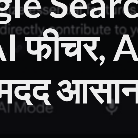
le Search
AI फीचर, 
े मदद आसा