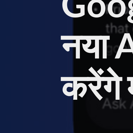
Goog
नया 
करेंग