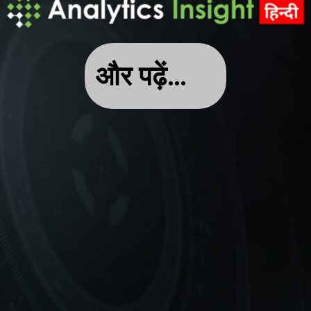
और पढ़ें…