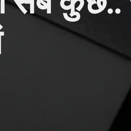
 सब कुछ.. ज
ं