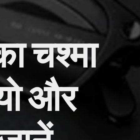
ा चश्मा
ियो और