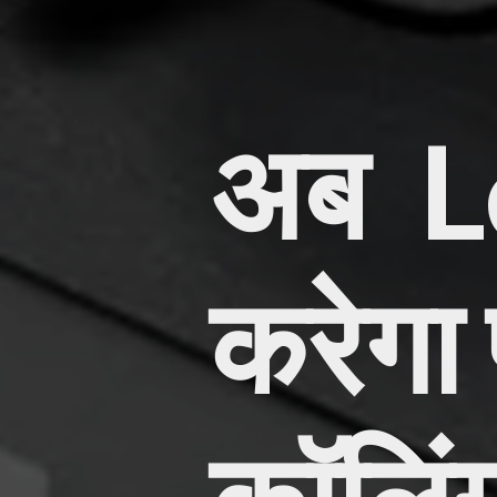
अब Le
करेगा