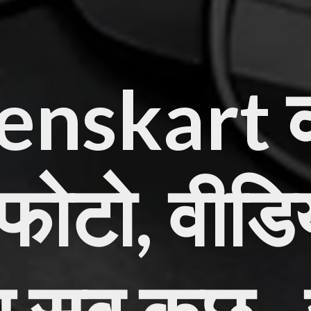
nskart क
 फोटो, वीड