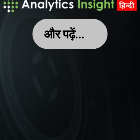
और पढ़ें…