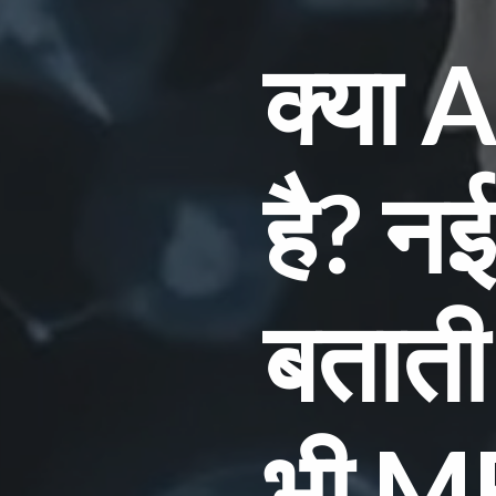
क्या AI नौकरियां छीन रहा
है? नई GMAC रिपोर्ट
बताती है कि कंपनियां आज
भी MBA और बिजनेस