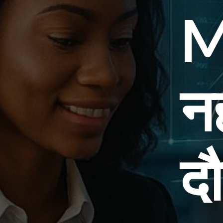
M
नह
दौ